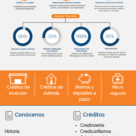
Créditos de
Créditos de
Ahorros y
Micro
inversión
vivienda
depósitos a
seguros
plazo
Conócenos
Créditos
Credinvierte
Historia
Crediconfiamos