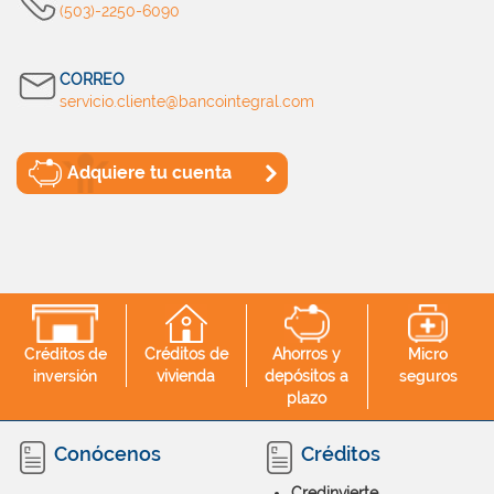
(503)-2250-6090
CORREO
servicio.cliente@bancointegral.com
Adquiere tu cuenta
Créditos de
Créditos de
Ahorros y
Micro
inversión
vivienda
depósitos a
seguros
plazo
Conócenos
Créditos
Credinvierte