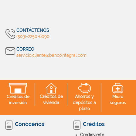
CONTÁCTENOS
(503)-2250-6090
CORREO
servicio.cliente@bancointegral.com
Créditos de
Créditos de
Ahorros y
Micro
inversión
vivienda
depósitos a
seguros
plazo
Conócenos
Créditos
Credinvierte