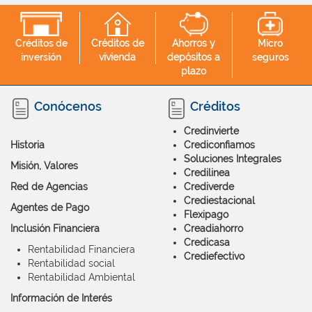
Créditos de
Créditos de
Ahorros y
Micro
inversión
vivienda
depósitos a
seguros
plazo
Conócenos
Créditos
Credinvierte
Historia
Crediconfiamos
Soluciones Integrales
Misión, Valores
Credilinea
Red de Agencias
Crediverde
Crediestacional
Agentes de Pago
Flexipago
Inclusión Financiera
Creadiahorro
Credicasa
Rentabilidad Financiera
Crediefectivo
Rentabilidad social
Rentabilidad Ambiental
Información de Interés